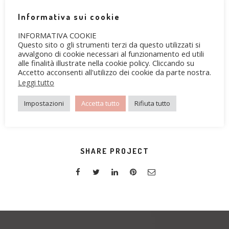
Informativa sui cookie
TOOLS USED
INFORMATIVA COOKIE
Development
Questo sito o gli strumenti terzi da questo utilizzati si
95%
avvalgono di cookie necessari al funzionamento ed utili
alle finalità illustrate nella cookie policy. Cliccando su
Design
85%
Accetto acconsenti all'utilizzo dei cookie da parte nostra.
Leggi tutto
Impostazioni
Accetta tutto
Rifiuta tutto
VIEW PROJECT
SHARE PROJECT